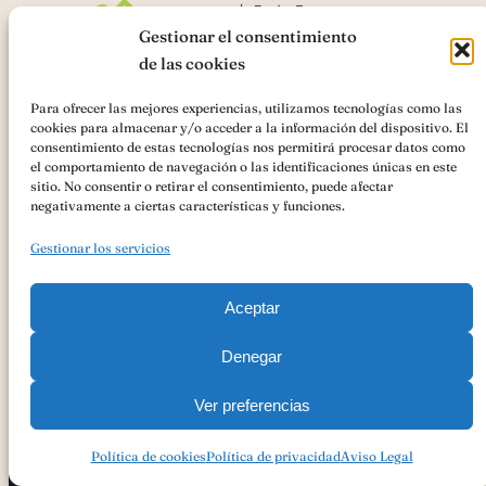
Gestionar el consentimiento
de las cookies
Para ofrecer las mejores experiencias, utilizamos tecnologías como las
cookies para almacenar y/o acceder a la información del dispositivo. El
AsociaciónIGP Cordero Segureño
ha recibido una ayuda de la
consentimiento de estas tecnologías nos permitirá procesar datos como
Unión Europea con cargo al
«Cooperación para la promoción de los
el comportamiento de navegación o las identificaciones únicas en este
productos agrícolas y alimenticios en regímenes de calidad
sitio. No consentir o retirar el consentimiento, puede afectar
(Intervención 7132)»
Ayudas FEADER , Andalucía 2023-2027 para
negativamente a ciertas características y funciones.
ACCIONES PROMOCIONALES PARA LA AYUDA A LA
PROMOCIÓN DEL MERCADO INTERIOR DE PRODUCTOS
Gestionar los servicios
AGROALIMENTARIOS AMPARADOS POR UN REGIMEN DE
CALIDAD AL ÓRGANO DE GESTIÓN DE LA INDICACIÓN
GEOGRÁFICA PROTEGIDA CORDERO SEGUREÑO
Aceptar
Denegar
Ver preferencias
Copyright 2023
Política De Privacidad
Aviso Legal
Política De Cookies
Política de cookies
Política de privacidad
Aviso Legal