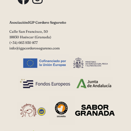
AsociaciónIGP Cordero Segureño
Calle San Francisco, 50
18830 Huéscar (Granada)
(+34) 663 930 877
info@igpcorderosegureno.com