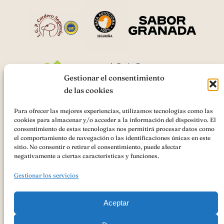
Gestionar el consentimiento
de las cookies
Para ofrecer las mejores experiencias, utilizamos tecnologías como las
cookies para almacenar y/o acceder a la información del dispositivo. El
AsociaciónIGP Cordero Segureño
ha recibido una ayuda de la
consentimiento de estas tecnologías nos permitirá procesar datos como
Unión Europea con cargo al
«Cooperación para la promoción de los
el comportamiento de navegación o las identificaciones únicas en este
productos agrícolas y alimenticios en regímenes de calidad
sitio. No consentir o retirar el consentimiento, puede afectar
(Intervención 7132)»
Ayudas FEADER , Andalucía 2023-2027 para
negativamente a ciertas características y funciones.
ACCIONES PROMOCIONALES PARA LA AYUDA A LA
PROMOCIÓN DEL MERCADO INTERIOR DE PRODUCTOS
Gestionar los servicios
AGROALIMENTARIOS AMPARADOS POR UN REGIMEN DE
CALIDAD AL ÓRGANO DE GESTIÓN DE LA INDICACIÓN
GEOGRÁFICA PROTEGIDA CORDERO SEGUREÑO
Aceptar