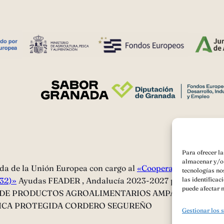
Para ofrecer l
almacenar y/o 
da de la Unión Europea con cargo al
«Cooperación para la p
tecnologías no
132)»
Ayudas FEADER , Andalucía 2023-2027 para ACCI
las identificac
puede afectar n
 DE PRODUCTOS AGROALIMENTARIOS AMPARADOS POR 
FICA PROTEGIDA CORDERO SEGUREÑO
Gestionar los 