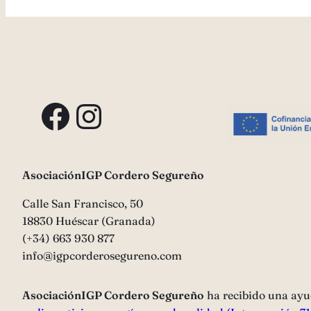
Facebook
Instagram
AsociaciónIGP Cordero Segureño
Calle San Francisco, 50
18830 Huéscar (Granada)
(+34) 663 930 877
info@igpcorderosegureno.com
AsociaciónIGP Cordero Segureño
ha recibido una ayu