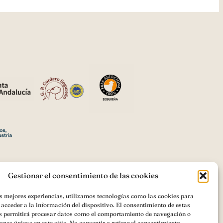
Gestionar el consentimiento de las cookies
as mejores experiencias, utilizamos tecnologías como las cookies para
acceder a la información del dispositivo. El consentimiento de estas
romoción de los productos agrícolas
s permitirá procesar datos como el comportamiento de navegación o
iones únicas en este sitio. No consentir o retirar el consentimiento,