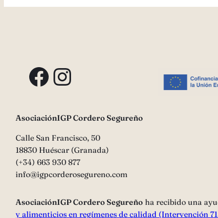
Facebook
Instagram
AsociaciónIGP Cordero Segureño
Calle San Francisco, 50
18830 Huéscar (Granada)
(+34) 663 930 877
info@igpcorderosegureno.com
AsociaciónIGP Cordero Segureño
ha recibido una ayu
y alimenticios en regímenes de calidad (Intervención 7