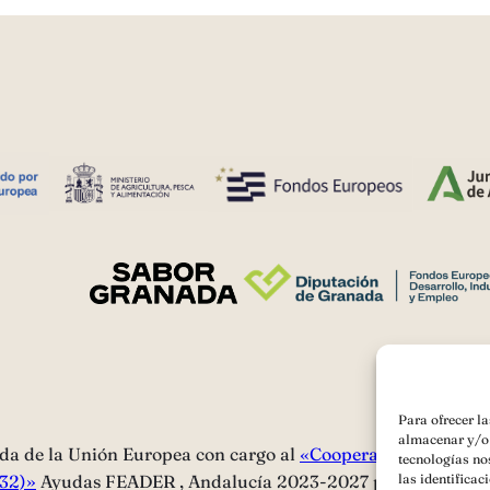
Para ofrecer l
almacenar y/o 
da de la Unión Europea con cargo al
«Cooperación para la p
tecnologías no
132)»
Ayudas FEADER , Andalucía 2023-2027 para ACCI
las identificac