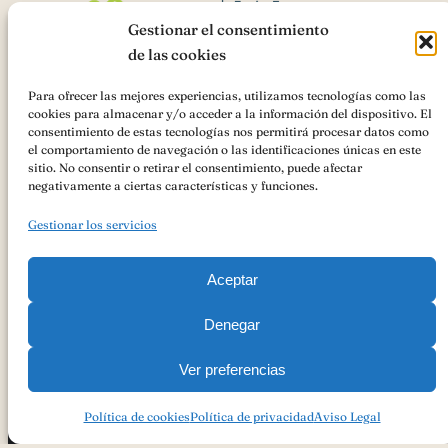
Gestionar el consentimiento
de las cookies
Para ofrecer las mejores experiencias, utilizamos tecnologías como las
cookies para almacenar y/o acceder a la información del dispositivo. El
AsociaciónIGP Cordero Segureño
ha recibido una ayuda de la
consentimiento de estas tecnologías nos permitirá procesar datos como
Unión Europea con cargo al
«Cooperación para la promoción de los
el comportamiento de navegación o las identificaciones únicas en este
productos agrícolas y alimenticios en regímenes de calidad
sitio. No consentir o retirar el consentimiento, puede afectar
(Intervención 7132)»
Ayudas FEADER , Andalucía 2023-2027 para
negativamente a ciertas características y funciones.
ACCIONES PROMOCIONALES PARA LA AYUDA A LA
PROMOCIÓN DEL MERCADO INTERIOR DE PRODUCTOS
Gestionar los servicios
AGROALIMENTARIOS AMPARADOS POR UN REGIMEN DE
CALIDAD AL ÓRGANO DE GESTIÓN DE LA INDICACIÓN
GEOGRÁFICA PROTEGIDA CORDERO SEGUREÑO
Aceptar
Denegar
Ver preferencias
Copyright 2023
Política De Privacidad
Aviso Legal
Política De Cookies
Política de cookies
Política de privacidad
Aviso Legal