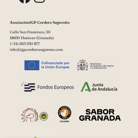
AsociaciónIGP Cordero Segureño
Calle San Francisco, 50
18830 Huéscar (Granada)
(+34) 663 930 877
info@igpcorderosegureno.com