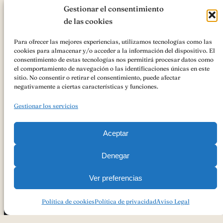
Gestionar el consentimiento
de las cookies
Para ofrecer las mejores experiencias, utilizamos tecnologías como las
cookies para almacenar y/o acceder a la información del dispositivo. El
AsociaciónIGP Cordero Segureño
ha recibido una ayuda de la
consentimiento de estas tecnologías nos permitirá procesar datos como
Unión Europea con cargo al
«Cooperación para la promoción de los
el comportamiento de navegación o las identificaciones únicas en este
productos agrícolas y alimenticios en regímenes de calidad
sitio. No consentir o retirar el consentimiento, puede afectar
(Intervención 7132)»
Ayudas FEADER , Andalucía 2023-2027 para
negativamente a ciertas características y funciones.
ACCIONES PROMOCIONALES PARA LA AYUDA A LA
PROMOCIÓN DEL MERCADO INTERIOR DE PRODUCTOS
Gestionar los servicios
AGROALIMENTARIOS AMPARADOS POR UN REGIMEN DE
CALIDAD AL ÓRGANO DE GESTIÓN DE LA INDICACIÓN
GEOGRÁFICA PROTEGIDA CORDERO SEGUREÑO
Aceptar
Denegar
Ver preferencias
Copyright 2023
Política De Privacidad
Aviso Legal
Política De Cookies
Política de cookies
Política de privacidad
Aviso Legal