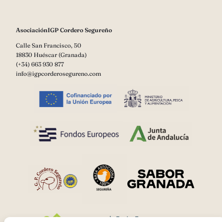
AsociaciónIGP Cordero Segureño
Calle San Francisco, 50
18830 Huéscar (Granada)
(+34) 663 930 877
info@igpcorderosegureno.com